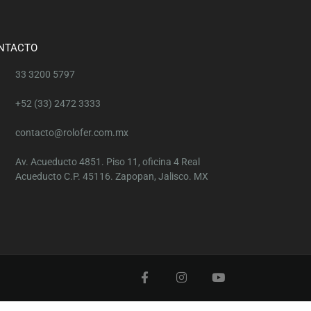
NTACTO
33 3200 5797
+52 (33) 2472 3333
contacto@rolofer.com.mx
Av. Acueducto 4851. Piso 11, oficina 4 Real
Acueducto C.P. 45116. Zapopan, Jalisco. MX